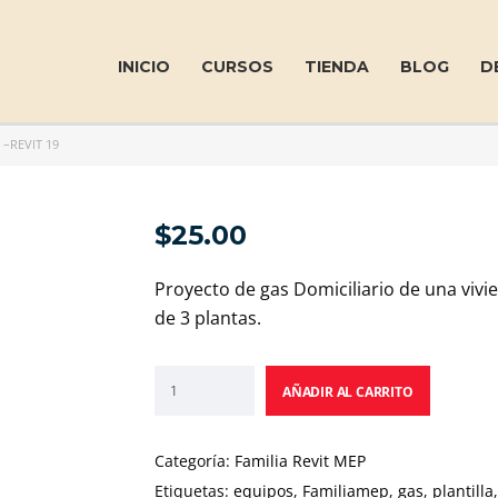
INICIO
CURSOS
TIENDA
BLOG
D
–REVIT 19
$
25.00
Proyecto de gas Domiciliario de una vivi
de 3 plantas.
AÑADIR AL CARRITO
Categoría:
Familia Revit MEP
Etiquetas:
equipos
,
Familiamep
,
gas
,
plantilla
,