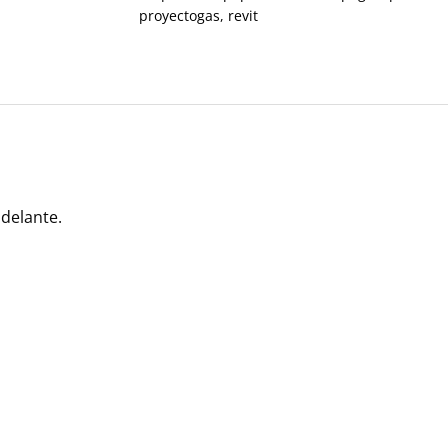
proyectogas
,
revit
adelante.