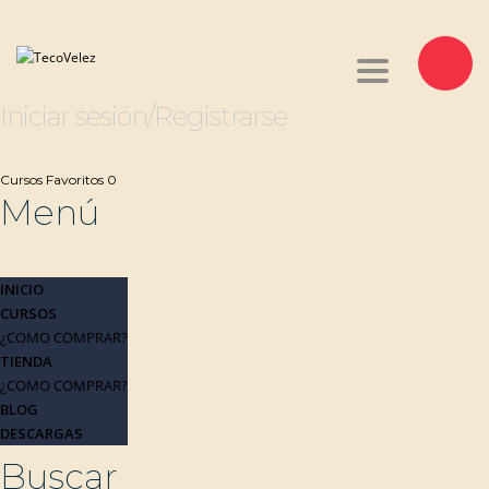
Toggle navi
Iniciar sesión/Registrarse
Cursos
Favoritos
0
Menú
INICIO
CURSOS
¿COMO COMPRAR?
TIENDA
¿COMO COMPRAR?
BLOG
DESCARGAS
Buscar